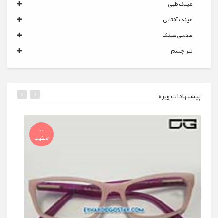
عینک طبی
عینک آفتابی
عدسی عینک
لنز چشم
پیشنهادات ویژه
%0
تخفیف