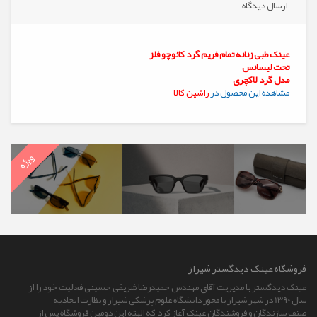
ارسال دیدگاه
عینک طبی زنانه تمام فریم گرد کائوچو فلز
تحت لیسانس
مدل گرد لاکچری
مشاهده این محصول در
راشین کالا
ویژه
فروشگاه عينک ديدگستر شيراز
عینک دیدگستر با مدیریت آقای مهندس حمیدرضا شریفی حسینی فعالیت خود را از
سال 13۹۰ در شهر شیراز با مجوز دانشگاه علوم پزشکی شیراز و نظارت اتحادیه
صنف سازندگان و فروشندگان عینک آغاز کرد که البته این دومین فروشگاه پس از