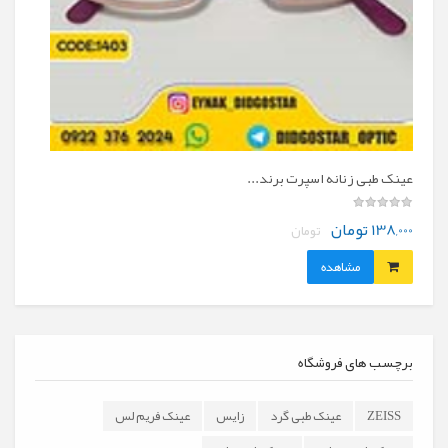
عینک طبی زنانه اسپرت برند...
عینک طب
138,000 تومان
290,000 توما
تومان
مشاهده
برچسب های فروشگاه
ZEISS
عینک طبی گرد
زایس
عینک فریم لس