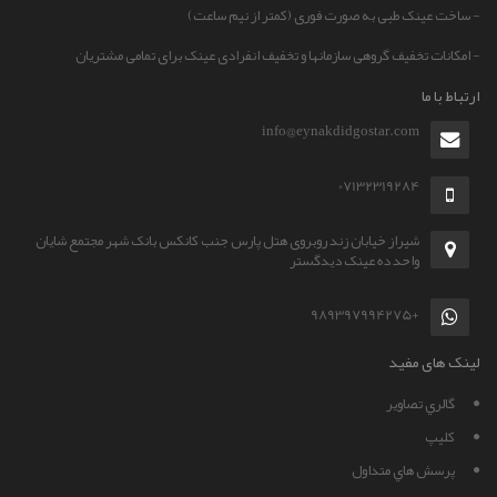
- ساخت عینک طبی به صورت فوری (کمتر از نیم ساعت)
- امکانات تخفیف گروهی سازمانها و تخفیف انفرادی عینک برای تمامی مشتریان
ارتباط با ما
info@eynakdidgostar.com
07132319284
شیراز خیابان زند روبروی هتل پارس جنب کانکس بانک شهر مجتمع شایان
واحد ده عینک دیدگستر
+989397994275
لینک های مفید
گالري تصاوير
کليپ
پرسش هاي متداول