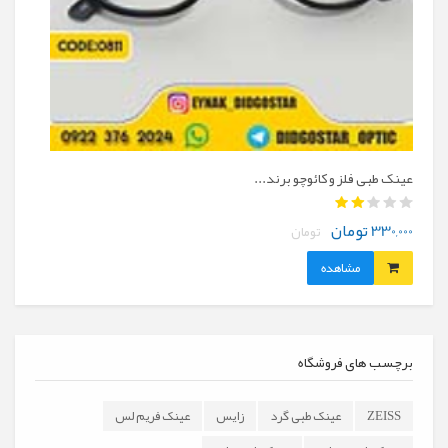
عینک طبی فلز و کائوچو برند...
عینک طب
850,000 توم
330,000 تومان
تومان
مشاهده
برچسب های فروشگاه
ZEISS
عینک طبی گرد
زایس
عینک فریم لس