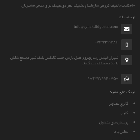
- امکانات تخفیف گروهی سازمانها و تخفیف انفرادی عینک برای تمامی مشتریان
ارتباط با ما
info@eynakdidgostar.com
07132319284
شیراز خیابان زند روبروی هتل پارس جنب کانکس بانک شهر مجتمع شایان
واحد ده عینک دیدگستر
+989397994275
لینک های مفید
گالري تصاوير
کليپ
پرسش هاي متداول
تماس با ما