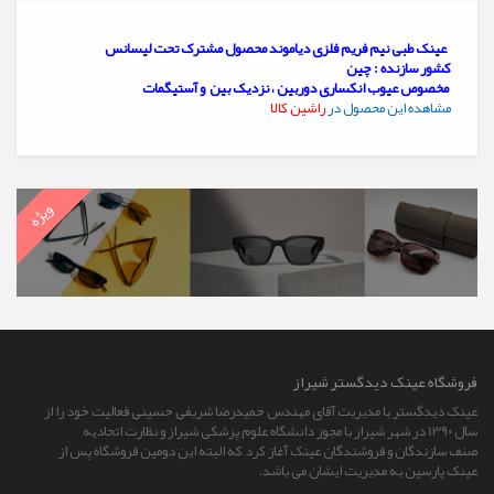
عینک طبی نیم فریم فلزی دیاموند محصول مشترک تحت لیسانس
کشور سازنده : چین
مخصوص عیوب انکساری دوربین ، نزدیک بین و آستیگمات
مشاهده این محصول در
راشین کالا
ویژه
فروشگاه عينک ديدگستر شيراز
عینک دیدگستر با مدیریت آقای مهندس حمیدرضا شریفی حسینی فعالیت خود را از
سال 13۹۰ در شهر شیراز با مجوز دانشگاه علوم پزشکی شیراز و نظارت اتحادیه
صنف سازندگان و فروشندگان عینک آغاز کرد که البته این دومین فروشگاه پس از
عینک پارسین به مدیریت ایشان می باشد.