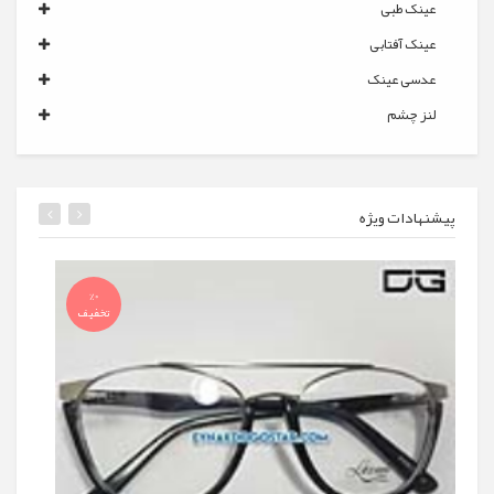
عینک طبی
عینک آفتابی
عدسی عینک
لنز چشم
پیشنهادات ویژه
%0
تخفیف