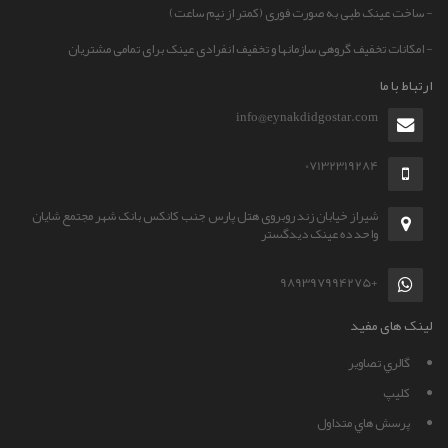
- ساخت عینک طبی به صورت فوری (کمتر از نیم ساعت)
- امکانات تخفیف گروهی سازمانها و تخفیف انفرادی عینک برای تمامی مشتریان
ارتباط با ما
info@eynakdidgostar.com
07132319284
شیراز خیابان زند روبروی هتل پارس جنب کانکس بانک شهر مجتمع شایان
واحد ده عینک دیدگستر
+989397994275
لینک های مفید
گالري تصاوير
کليپ
پرسش هاي متداول