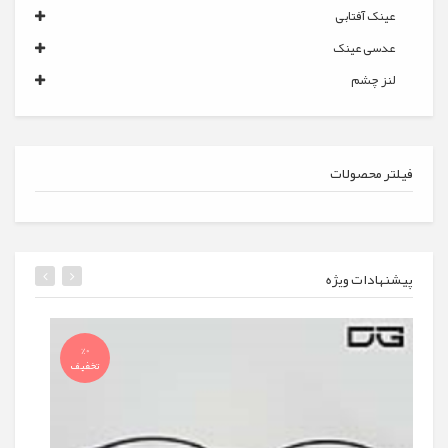
عینک آفتابی
عدسی عینک
لنز چشم
فیلتر محصولات
پیشنهادات ویژه
%0
تخفیف