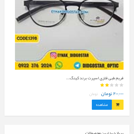
فریم طبی فلزی اسپرت برند کینگ...
عینک طب
260,000 توما
200,000 تومان
تومان
مشاهده
پربازدیدترین محصولات