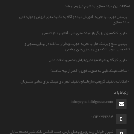
امکانات این عینک سازی به شرح ذیل می باشد:
- پرسنل مجرب، با تجربه، آموزش دیده و آگاه به تکنیک های فروش و موارد فنی
عینک سازی
- دارای کلکسیون بزرگی از عینک های طبی، آفتابی و لنز تماسی
- بینایی سنج و پزشک های با تجربه، مجرب و دارای سابقه در بینایی سنجی و
تشخیص عیوب انکساری و بیماری های چشمی
- دارای کارگاه پیشرفته و مدرن تراش عدسی با دقت عالی
- ساخت عینک طبی به صورت فوری (کمتر از نیم ساعت)
- امکانات تخفیف گروهی سازمانها و تخفیف انفرادی عینک برای تمامی مشتریان
ارتباط با ما
info@eynakdidgostar.com
07132319284
شیراز خیابان زند روبروی هتل پارس جنب کانکس بانک شهر مجتمع شایان