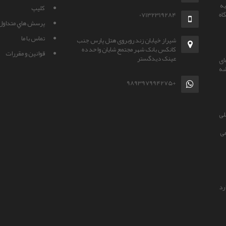
کليپ
اه
07132319284
پرسش هاي متداول
تماس با ما
شیراز خیابان زند روبروی هتل پارس جنب
کانکس بانک شهر مجتمع شایان واحد ده
قوانين و مقررات
عینک دیدگستر
ای
شه
+989397994275
لی
می
رد