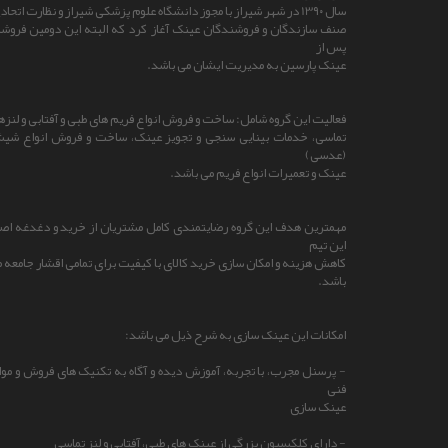
سال 13۹۰ در شهر شیراز با مجوز دانشگاه علوم پزشکی شیراز و نظارت اتحادیه
صنف سازندگان و فروشندگان عینک آغاز کرد که البته این دومین فروشگ
پس از
عینک پارسین به مدیریت ایشان می باشد.
فعالیت این گروه شامل: ساخت و فروش انواع فریم های طبی و آفتابی و لنزه
تماسی، خدمات بینایی سنجی و تجویز عینک، ساخت و فروش انواع شی
(عدسی)
عینک و تعمیرات انواع فریم می باشد.
مهمترین هدف این گروه رضایتمندی کامل مشتریان از خرید و دغدغه اص
این تیم
کاهش هزینه و امکان سازی خرید کالای با کیفیت برای تمامی اقشار جامعه 
باشد.
امکانات این عینک سازی به شرح ذیل می باشد:
- پرسنل مجرب، با تجربه، آموزش دیده و آگاه به تکنیک های فروش و موا
فنی
عینک سازی
- دارای کلکسیون بزرگی از عینک های طبی، آفتابی و لنز تماسی