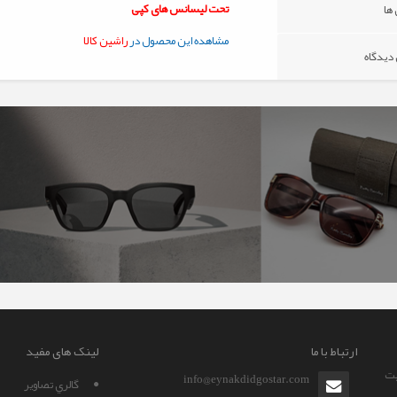
تحت لیسانس های کپی
ها
مشاهده این محصول در
راشین کالا
 دیدگاه
ارتباط با ما
لینک های مفید
یت
info@eynakdidgostar.com
گالري تصاوير