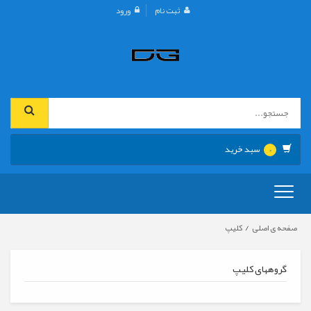
ثبت نام
ورود
سبد خرید
0
تعویض
ناوبری
/
صفحه ی اصلی
کليپ
گروههای کليپ