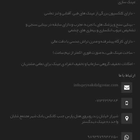
عینک سازی
- دارای کلکسیون بزرگی از عینک های طبی، آفتابی و لنز تماسی
- بینایی سنج و پزشک های با تجربه، مجرب و دارای سابقه در بینایی سنجی و
تشخیص عیوب انکساری و بیماری های چشمی
- دارای کارگاه پیشرفته و مدرن تراش عدسی با دقت عالی
- ساخت عینک طبی به صورت فوری (کمتر از نیم ساعت)
- امکانات تخفیف گروهی سازمانها و تخفیف انفرادی عینک برای تمامی مشتریان
ارتباط با ما
info@eynakdidgostar.com
07132319284
شیراز خیابان زند روبروی هتل پارس جنب کانکس بانک شهر مجتمع شایان
واحد ده عینک دیدگستر
+989397994275